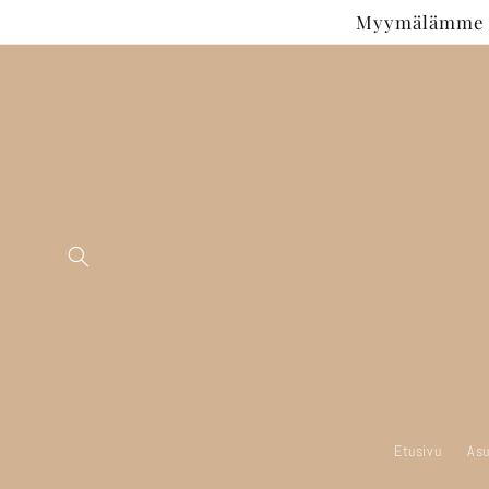
Ohita ja
Myymälämme si
siirry
sisältöön
Etusivu
Asu