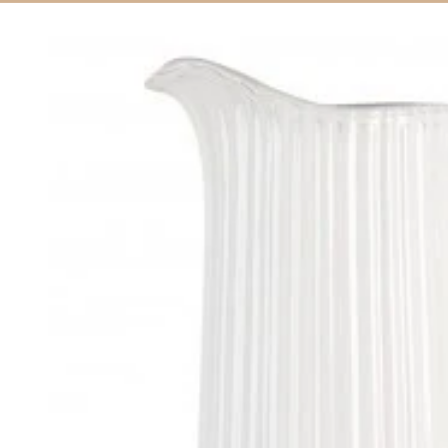
Siirry
tuotetietoihin