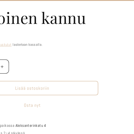
oinen kannu
tuskulut
lasketaan kassalla.
Lisää
tuotteen
Valkoinen
kannu
Lisää ostoskoriin
määrää
Osta nyt
 paikassa
Aleksanterinkatu 4
mis 2–4 päivässä