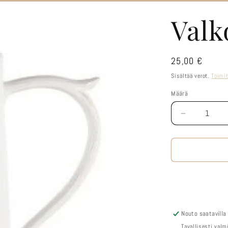
Valk
Normaalihinta
25,00 €
Sisältää verot.
Toimi
Määrä
Määrä
Vähennä
tuotteen
Valkoinen
kannu
määrää
Nouto saatavilla
Tavallisesti val