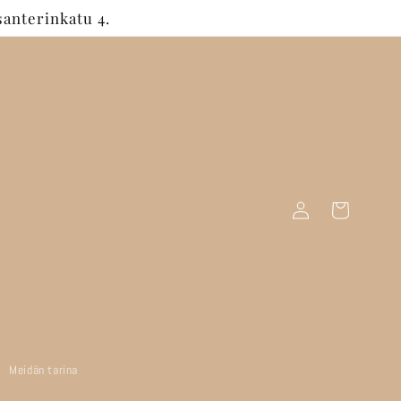
anterinkatu 4.
Kirjaudu
Ostoskori
sisään
Meidän tarina