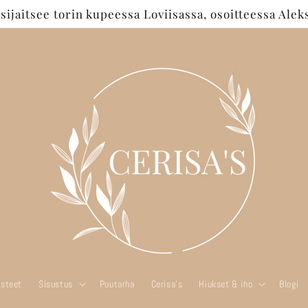
jaitsee torin kupeessa Loviisassa, osoitteessa Aleks
steet
Sisustus
Puutarha
Cerisa's
Hiukset & iho
Blogi