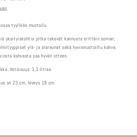
edot
jossa tyylikäs muotoilu.
iä yksityiskohtia jotka tekevät kannusta erittäin soman;
helmityyppiset ylä- ja alareunat sekä hyvinmuotoiltu kahva.
nsiosta kahvasta saa hyvän otteen.
ka. Vetoisuus: 1,1 litraa.
us on 23 cm, leveys 19 cm.