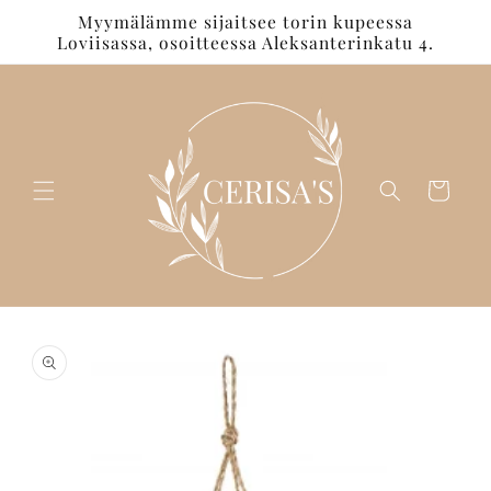
Ohita ja
Myymälämme sijaitsee torin kupeessa
siirry
Loviisassa, osoitteessa Aleksanterinkatu 4.
sisältöön
Ostoskori
Siirry
tuotetietoihin