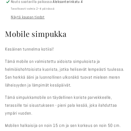
Nouto saatavilla paikassa
Aleksanterinkatu 4
Tavallisesti valmis 2–4 päivässä
Näytä kaupan tiedot
Mobile simpukka
Kesäinen tunnelma kotiisi!
Tämä mobile on valmistettu aidoista simpukoista ja
helmiäishohtoisista kuorista, jotka helisevät lempeästi tuulessa.
Sen herkkä ääni ja luonnollinen ulkonäkö tuovat mieleen meren
läheisyyden ja lämpimät kesäpäivät.
Tämä simpukkamobile on täydellinen koriste parvekkeelle,
terassille tai sisustukseen - pieni pala kesää, joka ilahduttaa
ympäri vuoden.
Mobilen halkaisija on noin 15 cm ja sen korkeus on noin 50 cm.