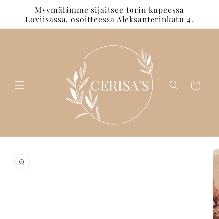
Ohita ja
Myymälämme sijaitsee torin kupeessa
siirry
Loviisassa, osoitteessa Aleksanterinkatu 4.
sisältöön
Ostoskori
Siirry
tuotetietoihin