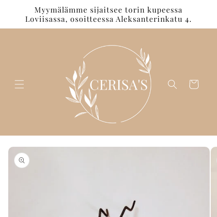
Ohita ja
Myymälämme sijaitsee torin kupeessa
siirry
Loviisassa, osoitteessa Aleksanterinkatu 4.
sisältöön
Ostoskori
Siirry
tuotetietoihin