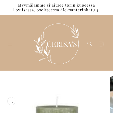
Ohita ja
Myymälämme sijaitsee torin kupeessa
siirry
Loviisassa, osoitteessa Aleksanterinkatu 4.
sisältöön
Ostoskori
Siirry
tuotetietoihin