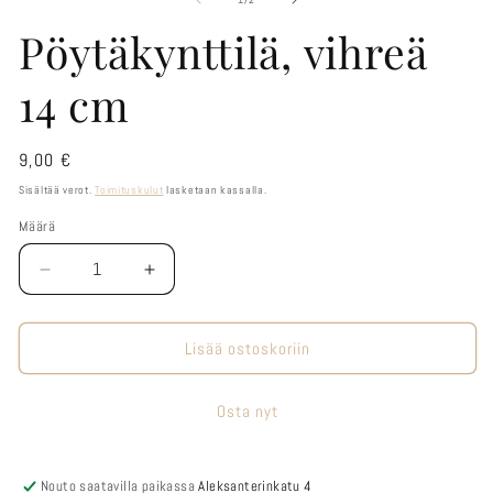
mo
Pöytäkynttilä, vihreä
ik
14 cm
Normaalihinta
9,00 €
Sisältää verot.
Toimituskulut
lasketaan kassalla.
Määrä
Määrä
Vähennä
Lisää
tuotteen
tuotteen
Pöytäkynttilä,
Pöytäkynttilä,
vihreä
vihreä
Lisää ostoskoriin
14
14
cm
cm
Osta nyt
määrää
määrää
Nouto saatavilla paikassa
Aleksanterinkatu 4