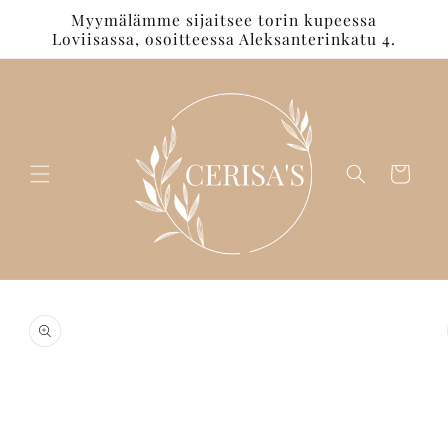
Ohita ja
Myymälämme sijaitsee torin kupeessa
siirry
Loviisassa, osoitteessa Aleksanterinkatu 4.
sisältöön
Ostoskori
Siirry
tuotetietoihin