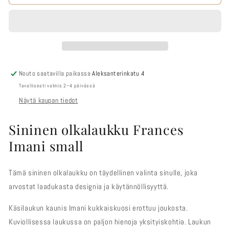
-
-
Olkalaukku
Olkalaukku
Frances
Frances
Imani
Imani
sininen
sininen
määrää
määrää
Nouto saatavilla paikassa
Aleksanterinkatu 4
Tavallisesti valmis 2–4 päivässä
Näytä kaupan tiedot
Sininen olkalaukku Frances
Imani small
Tämä sininen olkalaukku on täydellinen valinta sinulle, joka
arvostat laadukasta designia ja käytännöllisyyttä.
Käsilaukun kaunis Imani kukkaiskuosi erottuu joukosta.
Kuviollisessa laukussa on paljon hienoja yksityiskohtia. Laukun