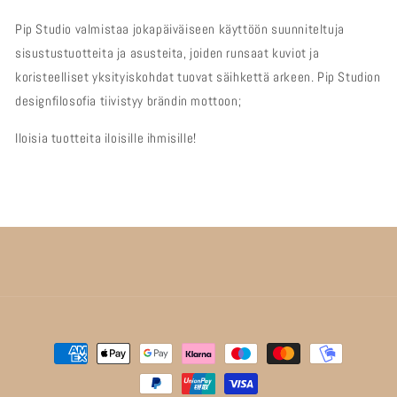
Pip Studio valmistaa jokapäiväiseen käyttöön suunniteltuja
sisustustuotteita ja asusteita, joiden runsaat kuviot ja
koristeelliset yksityiskohdat tuovat säihkettä arkeen. Pip Studion
designfilosofia tiivistyy brändin mottoon;
Iloisia tuotteita iloisille ihmisille!
Maksutavat