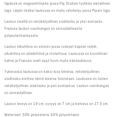
läpässä on magneettilukko jossa Pip Studion tyylikäs metallinen
logo. Läpän lisäksi laukussa on myös vetoketju jossa Pipsin logo.
Laukun sisällä on vetoketjullinen sisätasku ja yksi avotasku.
Frances laukun vuorikangas on siniraidallisesta
polyesterikankaasta.
Laukun olkahihna on sininen jossa ruskeat kapeat raidat,
olkahihna on säädettävä ja irrotettava. Laukussa on kuviollinen
kahva ja Frances malli sopii hyvin myös käsilaukkuna.
Tukevassa laukussa on kaksi isoa lokeroa, vetoketjullinen
sisätasku erottaa nämä lokeroa toisistaan. Laukussa on toinen
vetoketjullinen sisätasku ja pari avotaskua. Laukun vuorikangas
on siniraidallinen.
Laukun leveys on 19 cm, syvyys on 7 cm ja korkeus on 17.5 cm.
Materiaali: 50% polyesteria, 50% polyuretaani.