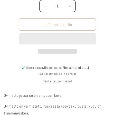
Määrä
Vähennä
Lisää
tuotteen
tuotteen
Ovimatto
Ovimatto
Pupu
Pupu
Lisää ostoskoriin
määrää
määrää
Nouto saatavilla paikassa
Aleksanterinkatu 4
Tavallisesti valmis 2–4 päivässä
Näytä kaupan tiedot
Ovimatto jossa suloisen pupun kuva.
Ovimatto on valmistettu ruskeasta kookoskuidusta. Pupu on
tummanruskea.