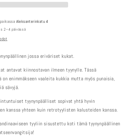
 paikassa
Aleksanterinkatu 4
mis 2–4 päivässä
edot
ynynpäällinen jossa eriväriset kukat.
at antavat kiinnostavan ilmeen tyynylle. Tässä
ä on enimmäkseen vaaleita kukkia mutta myös punaisia,
iä sävyjä.
intuntuiset tyynynpäälliset sopivat yhtä hyvin
den kanssa yhteen kuin retrotyylisten kalusteiden kanssa.
ndinaaviseen tyyliin sisustettu koti tämä tyynynpäällinen
atseenvangitsija!