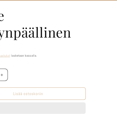
e
ynpäällinen
tuskulut
lasketaan kassalla.
Lisää
tuotteen
Beige
linen
tyynynpäällinen
Lisää ostoskoriin
määrää