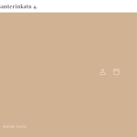
anterinkatu 4.
Kirjaudu
Ostoskori
sisään
Meidän tarina