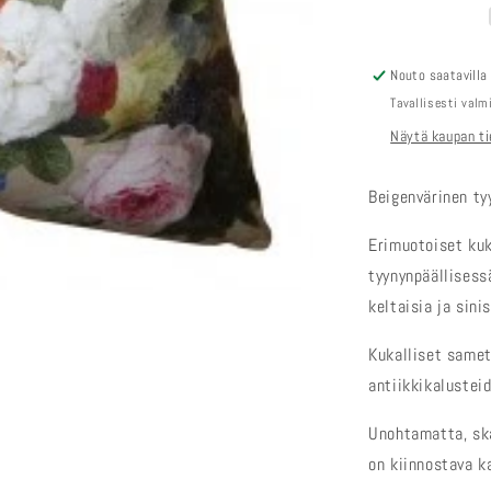
Nouto saatavilla
Tavallisesti val
Näytä kaupan ti
Beigenvärinen ty
Erimuotoiset kuk
tyynynpäällisess
keltaisia ja sinis
Kukalliset samet
antiikkikalustei
Unohtamatta, ska
on kiinnostava k