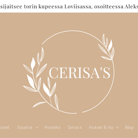
jaitsee torin kupeessa Loviisassa, osoitteessa Aleks
steet
Sisustus
Puutarha
Cerisa's
Hiukset & iho
Blogi