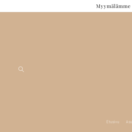
Ohita ja
Myymälämme si
siirry
sisältöön
Etusivu
Asu