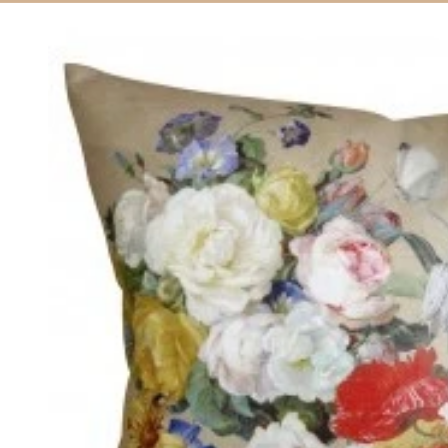
Siirry
tuotetietoihin