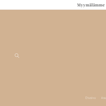
Ohita ja
Myymälämme si
siirry
sisältöön
Etusivu
Asu