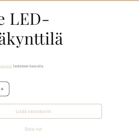
e LED-
äkynttilä
tuskulut
lasketaan kassalla.
Lisää
tuotteen
Beige
LED-
Lisää ostoskoriin
lä
pöytäkynttilä
määrää
Osta nyt