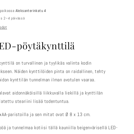
 paikassa
Aleksanterinkatu 4
mis 2–4 päivässä
edot
ED-pöytäkynttilä
nttilä on turvallinen ja tyylikäs valinta kodin
kseen. Näiden kynttilöiden pinta on raidallinen, tehty
aidon kynttilän tunnelman ilman avotulen vaaraa.
lavat aidonnäköisillä liikkuvalla liekillä ja kynttilän
latettu steariini lisää todentuntua.
2xAA-paristoilla ja sen mitat ovat Ø 8 x 13 cm.
öä ja tunnelmaa kotiisi tällä kauniilla beigenvärisellä LED-