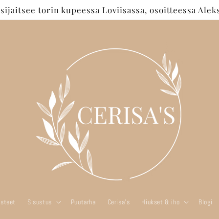
jaitsee torin kupeessa Loviisassa, osoitteessa Aleks
steet
Sisustus
Puutarha
Cerisa's
Hiukset & iho
Blogi