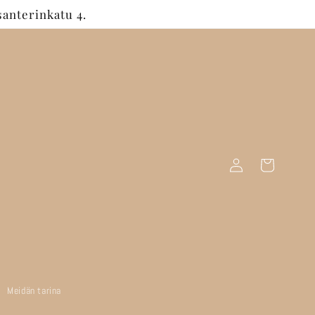
anterinkatu 4.
Kirjaudu
Ostoskori
sisään
Meidän tarina