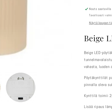
Nouto saatavilla
Tavallisesti val
Näytä kaupan ti
Beige L
Beige LED-pöytäky
tunnelmavalaistu
vahasta, luoden 
Pöytäkynttilät pa
pinnalla oleva su
Kynttilä toimii 
Lisää ripaus lämp