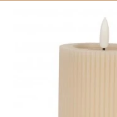
Siirry
tuotetietoihin